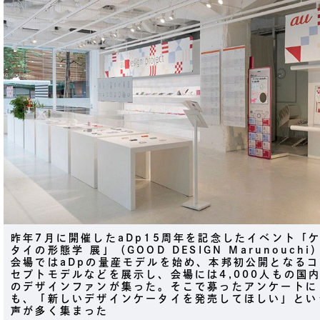
昨年7月に開催したaDp15周年を記念したイベント「
タイの形態学 展」（GOOD DESIGN Marunouchi
会場ではaDpの量産モデルを始め、本邦初公開となるコ
セプトモデルなどを展示し、会場には4,000人もの国
のデザインファンが集った。そこで募ったアンケートに
も、「新しいデザインケータイを発売してほしい」とい
声が多く集まった