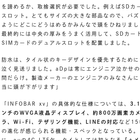
を諦めるか、取捨選択が必要でした。例えばSDカ
スロット。とてもサイズの大きな部品なので、パズ
ようにどこにどうはめるかみんなで頭をひねりまし
最終的には中央の厚みをうまく活用して、SDカー
SIMカードのデュアルスロットを配置しました。
防水は、タイル状のキーデザインを優先するために
泣く見送りました。aDpは常にエンジニア泣かせ
問だらけ。製造メーカーのエンジニアのみなさんに
当に頭が下がります」
「INFOBAR xv」の具体的な仕様については、
3.
ンチのWVGA液晶ディスプレイ、約800万画素カ
ラ、Wi-Fi、テザリング機能、LINEの対応
など1
の進化が感じられる機能・スペックとなっている。
に、auの4G LTEケータイとしては初となる
「＋