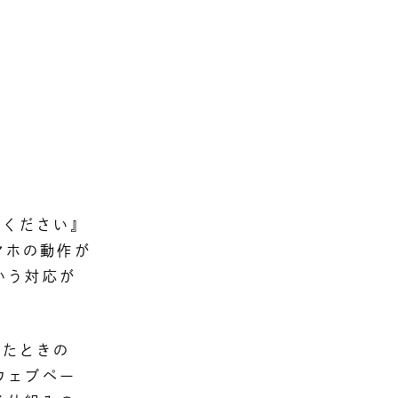
てください』
マホの動作が
いう対応が
したときの
ウェブペー