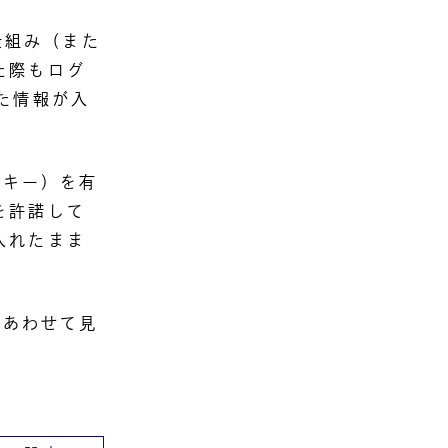
仕組み（また
た際もログ
た情報が入
ッキー）を有
を許諾して
入れたまま
もあわせて見