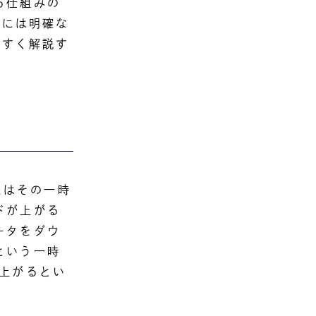
る仕組みの
タには明確な
やすく解説す
たはその一時
ドが上がる
ータをダウ
という一時
上がるとい