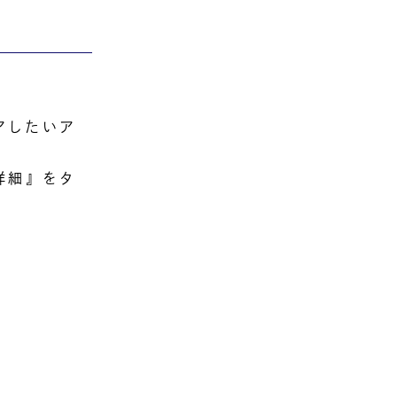
アしたいア
『詳細』をタ