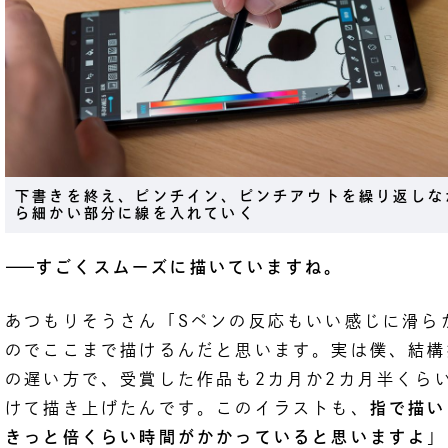
下書きを終え、ピンチイン、ピンチアウトを繰り返しな
ら細かい部分に線を入れていく
――
すごくスムーズに描いていますね。
あつもりそうさん「Sペンの反応もいい感じに滑ら
のでここまで描けるんだと思います。実は僕、結構
の遅い方で、受賞した作品も2カ月か2カ月半くら
けて描き上げたんです。このイラストも、
指で描い
きっと倍くらい時間がかかっていると思いますよ
」