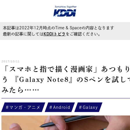
本記事は2022年12月時点のTime & Spaceの内容となります
最新の記事に関しては
KDDIトビラ
をご確認ください。
2017/10/11
「スマホと指で描く漫画家」あつも
う 『Galaxy Note8』のSペンを試し
みたら……
マンガ・アニメ
Android
Galaxy