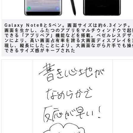
Galaxy Note8とSペン。画面サイズは約6.3インチ
画面を生かし、ふたつのアプリをマルチウィンドウで起
できる「アプリペア」機能などを搭載。ベゼルレスデザ
ンにより、高い画面占有率を誇る大画面ディスプレイを
現し、縦長にしたことにより、大画面ながら片手でも操
できるサイズ感がキープされた