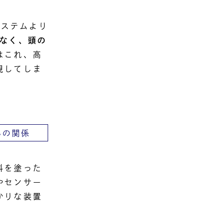
システムより
でなく、頭の
はこれ、高
現してしま
んの関係
料を塗った
やセンサー
かりな装置