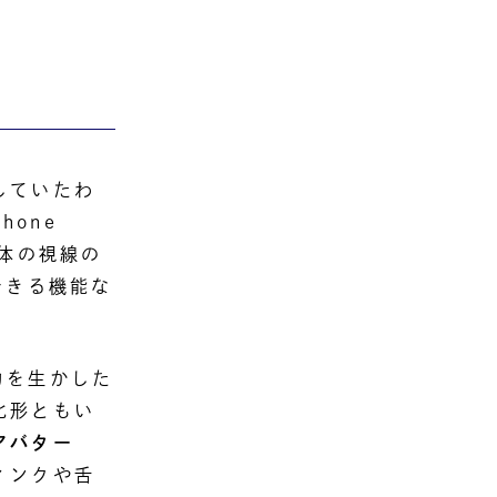
していたわ
hone
写体の視線の
できる機能な
能力を生かした
化形ともい
アバター
ィンクや舌