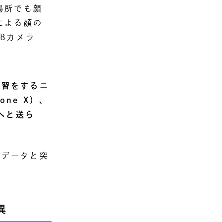
場所でも顔
による顔の
Bカメラ
学習をするニ
one X）、
）へと送ら
顔データと突
異