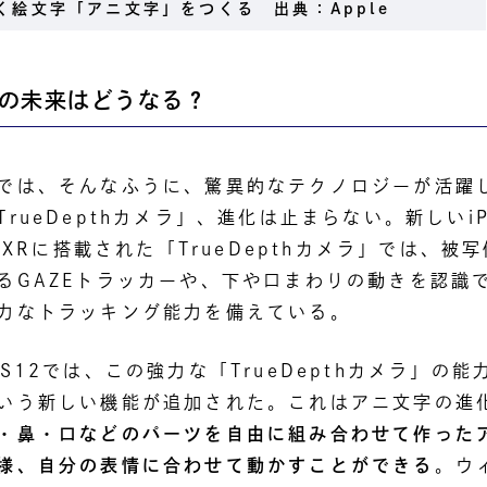
く絵文字「アニ文字」をつくる 出典：Apple
pthの未来はどうなる？
では、そんなふうに、驚異的なテクノロジーが活躍
rueDepthカメラ」、進化は止まらない。新しいiP
x、XRに搭載された「TrueDepthカメラ」では、被
るGAZEトラッカーや、下や口まわりの動きを認識
力なトラッキング能力を備えている。
S12では、この強力な「TrueDepthカメラ」の
いう新しい機能が追加された。これはアニ文字の進
・鼻・口などのパーツを自由に組み合わせて作った
様、自分の表情に合わせて動かすことができる
。ウ