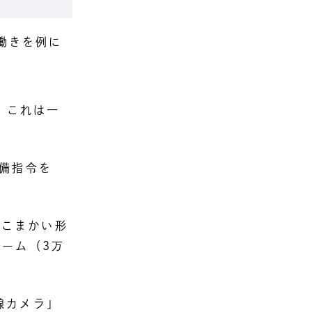
の働きを例に
。これは一
備指令を
のこまかい形
ーム（3万
線カメラ」