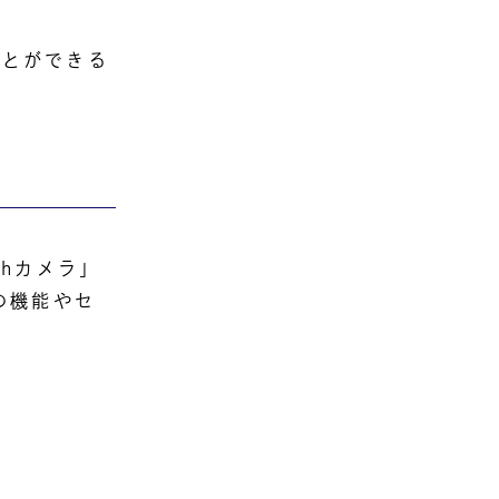
ことができる
ラ
thカメラ」
の機能やセ